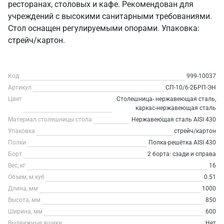
ресторанах, столовых и кафе. Рекомендован для
учреждений с высокими санитарными требованиями.
Стол оснащен регулируемыми опорами. Упаковка:
стрейч/картон.
Код
999-10037
Артикул
СП-10/6-2БРП-ЭН
Цвет
Столешница- нержавеющая сталь,
каркас-нержавеющая сталь
Материал столешницы стола
Нержавеющая сталь AISI 430
Упаковка
стрейч/картон
Полки
Полка-решётка AISI 430
Борт
2 борта: сзади и справа
Вес, кг
16
Объем, м.куб
0.51
Длина, мм
1000
Высота, мм
850
Ширина, мм
600
Выдвижные ящики
Нет