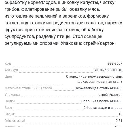
обработку корнеплодов, шинковку капусты, чистку
грибов, филетирование рыбы, обвалку мяса,
изготовление пельменей и вареников, формовку
котлет, подготовку ингредиентов для салатов, нарезку
фруктов, приготовление заготовок, обработку
субпродуктов, разделку птицы. Стол оснащен
регулируемыми опорами. Упаковка: стрейч/картон.
Код
999-9507
Артикул
СП-10/6-2БПП-ЭЦ
Цвет
Столешница- нержавеющая сталь,
каркас-оцинкованная сталь
Материал столешницы стола
Нержавеющая сталь AISI 430
Упаковка
стрейч/картон
Полки
Сплошная полка AISI 430
Борт
2 борта: сзади и справа
Вес, кг
18
Объем, м.куб
0.51