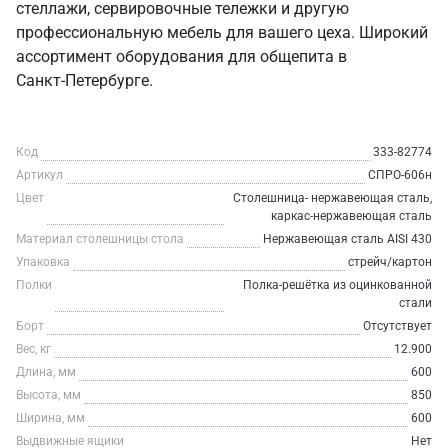
стеллажи, сервировочные тележки и другую
профессиональную мебель для вашего цеха. Широкий
ассортимент оборудования для общепита в
Санкт‑Петербурге.
Код
333-82774
Артикул
СПРО-606н
Цвет
Столешница- нержавеющая сталь,
каркас-нержавеющая сталь
Материал столешницы стола
Нержавеющая сталь AISI 430
Упаковка
стрейч/картон
Полки
Полка-решётка из оцинкованной
стали
Борт
Отсутствует
Вес, кг
12.900
Длина, мм
600
Высота, мм
850
Ширина, мм
600
Выдвижные ящики
Нет