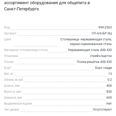
ассортимент оборудования для общепита в
Санкт‑Петербурге.
Код
999-2565
Артикул
СП-4/6-БР-ЭЦ
Цвет
Столешница- нержавеющая сталь,
каркас-оцинкованная сталь
Материал столешницы стола
Нержавеющая сталь AISI 430
Упаковка
стрейч/картон
Полки
Полка-решётка AISI 430
Борт
Борт сзади
Вес, кг
13
Объем, м.куб
0.2
Длина, мм
400
Высота, мм
850
Ширина, мм
600
Выдвижные ящики
Нет
Тип двери
Отсутствуют