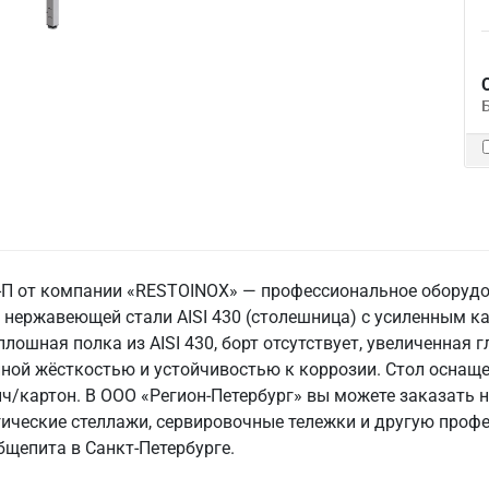
-П от компании «RESTOINOX» — профессиональное оборудо
нержавеющей стали AISI 430 (столешница) с усиленным кар
плошная полка из AISI 430, борт отсутствует, увеличенная 
нной жёсткостью и устойчивостью к коррозии. Стол осна
йч/картон. В ООО «Регион-Петербург» вы можете заказать 
гические стеллажи, сервировочные тележки и другую проф
щепита в Санкт‑Петербурге.