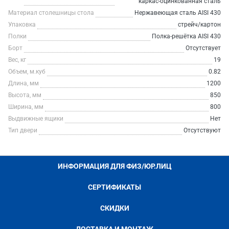
каркас-оцинкованная сталь
Материал столешницы стола
Нержавеющая сталь AISI 430
Упаковка
стрейч/картон
Полки
Полка-решётка AISI 430
Борт
Отсутствует
Вес, кг
19
Объем, м.куб
0.82
Длина, мм
1200
Высота, мм
850
Ширина, мм
800
Выдвижные ящики
Нет
Тип двери
Отсутствуют
ИНФОРМАЦИЯ ДЛЯ ФИЗ/ЮР.ЛИЦ
СЕРТИФИКАТЫ
СКИДКИ