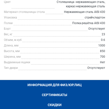
Цвет
Столешница- нержавеющая сталь,
каркас-нержавеющая сталь
Материал столешницы стола
Нержавеющая сталь AISI 430
Упаковка
стрейч/картон
Полки
Полка-решётка AISI 430
Борт
Отсутствует
Вес, кг
23
Объем, м.куб
0.6
Длина, мм
1000
Высота, мм
850
Ширина, мм
700
Выдвижные ящики
Нет
Тип двери
Отсутствуют
ИНФОРМАЦИЯ ДЛЯ ФИЗ/ЮР.ЛИЦ
СЕРТИФИКАТЫ
СКИДКИ