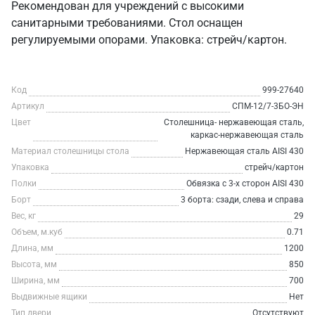
Рекомендован для учреждений с высокими
санитарными требованиями. Стол оснащен
регулируемыми опорами. Упаковка: стрейч/картон.
Код
999-27640
Артикул
СПМ-12/7-3БО-ЭН
Цвет
Столешница- нержавеющая сталь,
каркас-нержавеющая сталь
Материал столешницы стола
Нержавеющая сталь AISI 430
Упаковка
стрейч/картон
Полки
Обвязка с 3-х сторон AISI 430
Борт
3 борта: сзади, слева и справа
Вес, кг
29
Объем, м.куб
0.71
Длина, мм
1200
Высота, мм
850
Ширина, мм
700
Выдвижные ящики
Нет
Тип двери
Отсутствуют