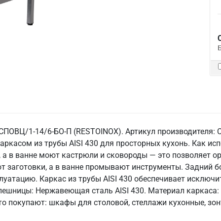
 СПОВЦ/1-14/6-БО-П (RESTOINOX). Артикул производителя: 
аркасом из трубы AISI 430 для просторных кухонь. Как ис
 а в ванне моют кастрюли и сковороды — это позволяет о
т заготовки, а в ванне промывают инструменты. Задний б
луатацию. Каркас из трубы AISI 430 обеспечивает исключ
лешницы: Нержавеющая сталь AISI 430. Материал каркаса: Т
сто покупают: шкафы для столовой, стеллажи кухонные, зо