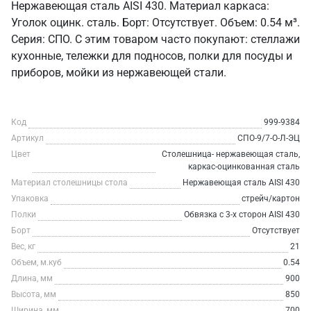
Нержавеющая сталь AISI 430. Материал каркаса:
Уголок оцинк. сталь. Борт: Отсутствует. Объем: 0.54 м³.
Серия: СПО. С этим товаром часто покупают: стеллажи
кухонные, тележки для подносов, полки для посуды и
приборов, мойки из нержавеющей стали.
Код
999-9384
Артикул
СПО-9/7-О-Л-ЭЦ
Цвет
Столешница- нержавеющая сталь,
каркас-оцинкованная сталь
Материал столешницы стола
Нержавеющая сталь AISI 430
Упаковка
стрейч/картон
Полки
Обвязка с 3-х сторон AISI 430
Борт
Отсутствует
Вес, кг
21
Объем, м.куб
0.54
Длина, мм
900
Высота, мм
850
Ширина, мм
700