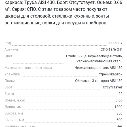
каркаса: Труба AISI 430. Борт: Отсутствует. Объем: 0.66
м³. Серия: СПО. С этим товаром часто покупают:
шкафы для столовой, стеллажи кухонные, зонты
вентиляционные, полки для посуды и приборов.
Код
999-6807
Артикул
СПО-13/6-О-Л
Цвет
Столешница- нержавеющая сталь,
каркас-нержавеющая сталь
Материал столешницы стола
Нержавеющая сталь AISI 430
Упаковка
стрейч/картон
Полки
Обвязка с 3-х сторон AISI 430
Борт
Отсутствует
Вес, кг
22
Объем, м.куб
0.66
Длина, мм
1300
Высота, мм
850
Ширина, мм
600
Выдвижные ящики
Нет