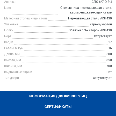
Артикул
СПО-6/7-О-ЭЦ
Цвет
Столешница- нержавеющая сталь,
каркас-нержавеющая сталь
Материал столешницы стола
Нержавеющая сталь AISI 430
Упаковка
стрейч/картон
Полки
Обвязка с 3-х сторон AISI 430
Борт
Отсутствует
Вес, кг
17
Объем, м.куб
0.36
Длина, мм
600
Высота, мм
850
Ширина, мм
700
Выдвижные ящики
Нет
Тип двери
Отсутствуют
ИНФОРМАЦИЯ ДЛЯ ФИЗ/ЮР.ЛИЦ
СЕРТИФИКАТЫ