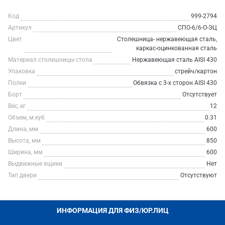
Код
999-2794
Артикул
СПО-6/6-О-ЭЦ
Цвет
Столешница- нержавеющая сталь,
каркас-оцинкованная сталь
Материал столешницы стола
Нержавеющая сталь AISI 430
Упаковка
стрейч/картон
Полки
Обвязка с 3-х сторон AISI 430
Борт
Отсутствует
Вес, кг
12
Объем, м.куб
0.31
Длина, мм
600
Высота, мм
850
Ширина, мм
600
Выдвижные ящики
Нет
Тип двери
Отсутствуют
ИНФОРМАЦИЯ ДЛЯ ФИЗ/ЮР.ЛИЦ