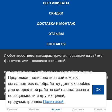
СЕРТИФИКАТЫ
СКИДКИ
ДОСТАВКА И МОНТАЖ
ОТЗЫВЫ
КОНТАКТЫ
Любое несоответствие характеристик продукции на сайте с
фактическими – является опечаткой.
Вся информация на сайте spb.zavod-metakon.ru носит
исключительно ознакомительный и справочный характер и ни
Продолжая пользоваться сайтом, вы
при каких условиях не является публичной офертой. Всю
соглашаетесь на обработку данных cookies
дополнительную информацию можно узнать по телефонам
для корректной работы сайта, анализа его
ОК
указанным на сайте.
посещаемости и других целей,
предусмотренных
Политикой
.
Главная
Отзывы
Каталог
Доставка
Контакты