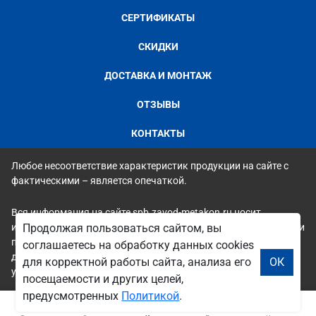
СЕРТИФИКАТЫ
СКИДКИ
ДОСТАВКА И МОНТАЖ
ОТЗЫВЫ
КОНТАКТЫ
Любое несоответствие характеристик продукции на сайте с
фактическими – является опечаткой.
Вся информация на сайте spb.zavod-metakon.ru носит
исключительно ознакомительный и справочный характер и ни
Продолжая пользоваться сайтом, вы
при каких условиях не является публичной офертой. Всю
соглашаетесь на обработку данных cookies
дополнительную информацию можно узнать по телефонам
для корректной работы сайта, анализа его
ОК
указанным на сайте.
посещаемости и других целей,
предусмотренных
Политикой
.