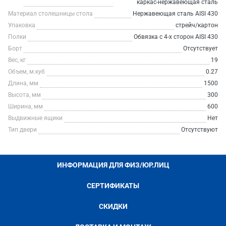
каркас-нержавеющая сталь
Материал столешницы стола
Нержавеющая сталь AISI 430
Упаковка
стрейч/картон
Полки
Обвязка с 4-х сторон AISI 430
Борт
Отсутствует
Вес, кг
19
Объем, м.куб
0.27
Длина, мм
1500
Высота, мм
300
Ширина, мм
600
Выдвижные ящики
Нет
Тип двери
Отсутствуют
ИНФОРМАЦИЯ ДЛЯ ФИЗ/ЮР.ЛИЦ
СЕРТИФИКАТЫ
СКИДКИ