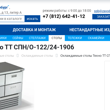
рбург
,
режим работы: с 9:00 до 18:00
spb@zavod
д 13, литер А
+7 (812) 642-41-12
ЗАКАЗАТ
ДОСТАВКА И МОНТАЖ
НЕСТАНДАРТНЫЕ ИЗ
ЩИКИ
СЕЙФЫ
СТЕЛЛАЖИ
СТОЛЫ
ТЕЛЕЖКИ
СКАМЕЙКИ
о ТТ СПН/О-122/24-1906
ые столы
Охлаждаемые столы
Охлаждаемые столы Техно ТТ СП