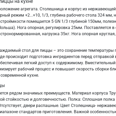
пиццы на кухне
ложение агрегата. Столешница и корпус из нержавеющей с
рный режим +2...+10, 1/3, глубина рабочего стола 324 мм,
гастроёмкости помещается 5 GN 1/3 глубиной 150мм, полез
(Польша). Нога опорная, регулировка 25мм. Поставляется 
гастронормированная, нагрузка 35кг. Нога опорная круглая
аждаемый стол для пиццы – это сохранение температуры г
где происходит подготовка ингредиентов перед отправкой
 обеспечивая легкий доступ к содержимому. Вместительны
имизирует рабочий процесс и повышает скорость сборки б
современной кухне.
цы
ется рядом значимых преимуществ. Материал корпуса Тру
нной стойкостью и долговечностью. Полка: Сплошная полка
 Отсутствует, двери распашные. Цвет Столешница- нержаве
апазоне стандартов приготовления. Важной особенностью