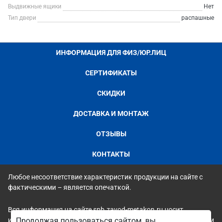
Выдвижные ящики
Нет
Тип двери
распашные
ИНФОРМАЦИЯ ДЛЯ ФИЗ/ЮР.ЛИЦ
СЕРТИФИКАТЫ
СКИДКИ
ДОСТАВКА И МОНТАЖ
ОТЗЫВЫ
КОНТАКТЫ
Любое несоответствие характеристик продукции на сайте с
фактическими – является опечаткой.
Вся информация на сайте spb.zavod-metakon.ru носит
исключительно ознакомительный и справочный характер и ни
Продолжая пользоваться сайтом, вы