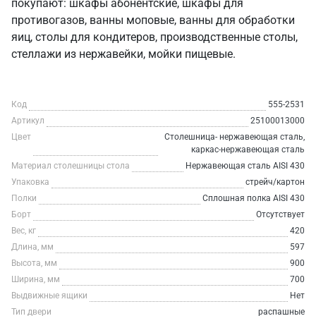
покупают: шкафы абонентские, шкафы для
противогазов, ванны моповые, ванны для обработки
яиц, столы для кондитеров, производственные столы,
стеллажи из нержавейки, мойки пищевые.
Код
555-2531
Артикул
25100013000
Цвет
Столешница- нержавеющая сталь,
каркас-нержавеющая сталь
Материал столешницы стола
Нержавеющая сталь AISI 430
Упаковка
стрейч/картон
Полки
Сплошная полка AISI 430
Борт
Отсутствует
Вес, кг
420
Длина, мм
597
Высота, мм
900
Ширина, мм
700
Выдвижные ящики
Нет
Тип двери
распашные