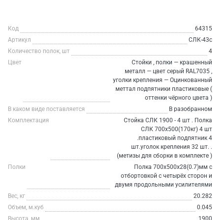
Код
64315
Артикул
СЛК-43c
Количество полок, шт
4
Цвет
Стойки , полки — крашенный
металл — цвет серый RAL7035 ,
уголки крепления — Оцинкованный
меттал подпятники пластиковые (
оттенки чёрного цвета )
В каком виде поставляется
В разобранном
Комплектация
Стойка СЛК 1900 - 4 шт . Полка
СЛК 700х500(170кг) 4 шт
.пластиковый подпятник 4
шт.уголок крепления 32 шт. .
(метизы для сборки в комплекте )
Полки
Полка 700х500х28(0.7)мм с
отбортовкой с четырёх сторон и
двумя продольными усилителями
Вес, кг
20.282
Объем, м.куб
0.045
Высота, мм
1900