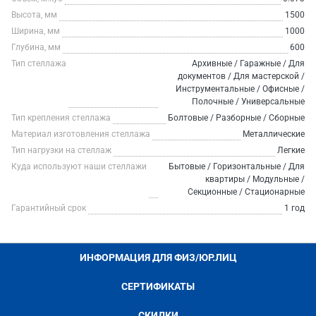
Высота, мм
1500
Ширина, мм
1000
Глубина, мм
600
Тип стеллажа
Архивные / Гаражные / Для
документов / Для мастерской /
Инструментальные / Офисные /
Полочные / Универсальные
Тип крепления стеллажа
Болтовые / Разборные / Сборные
Материал изготовления стеллажа
Металлические
Тип нагрузки на стеллаж
Легкие
Куда используют наши стеллажи
Бытовые / Горизонтальные / Для
квартиры / Модульные /
Секционные / Стационарные
Гарантийный срок
1 год
ИНФОРМАЦИЯ ДЛЯ ФИЗ/ЮР.ЛИЦ
СЕРТИФИКАТЫ
СКИДКИ