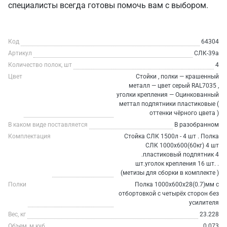
специалисты всегда готовы помочь вам с выбором.
Код
64304
Артикул
СЛК-39a
Количество полок, шт
4
Цвет
Стойки , полки — крашенный
металл — цвет серый RAL7035 ,
уголки крепления — Оцинкованный
меттал подпятники пластиковые (
оттенки чёрного цвета )
В каком виде поставляется
В разобранном
Комплектация
Стойка СЛК 1500л - 4 шт . Полка
СЛК 1000х600(60кг) 4 шт
.пластиковый подпятник 4
шт.уголок крепления 16 шт. .
(метизы для сборки в комплекте )
Полки
Полка 1000х600х28(0.7)мм с
отбортовкой с четырёх сторон без
усилителя
Вес, кг
23.228
Объем, м.куб
0.073