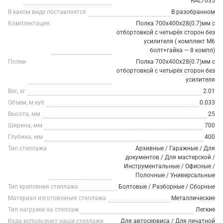
RAL7035
В каком виде поставляется
В разобранном
Комплектация
Полка 700х400х28(0.7)мм с
отбортовкой с четырёх сторон без
усилителя ( комплект М6
болт+гайка — 8 компл)
Полки
Полка 700х400х28(0.7)мм с
отбортовкой с четырёх сторон без
усилителя
Вес, кг
2.01
Объем, м.куб
0.033
Высота, мм
25
Ширина, мм
700
Глубина, мм
400
Тип стеллажа
Архивные / Гаражные / Для
документов / Для мастерской /
Инструментальные / Офисные /
Полочные / Универсальные
Тип крепления стеллажа
Болтовые / Разборные / Сборные
Материал изготовления стеллажа
Металлические
Тип нагрузки на стеллаж
Легкие
Куда используют наши стеллажи
Для автосервиса / Для печатной