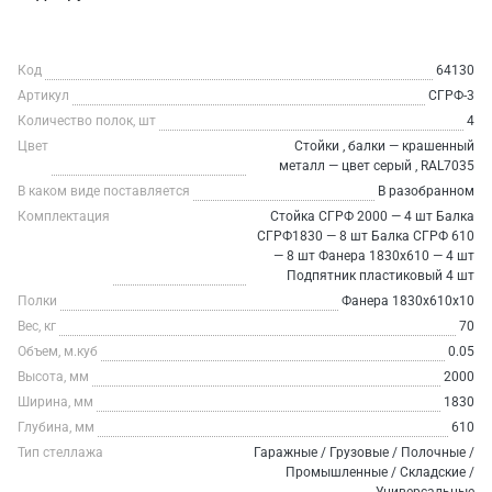
Код
64130
Артикул
СГРФ-3
Количество полок, шт
4
Цвет
Стойки , балки — крашенный
металл — цвет серый , RAL7035
В каком виде поставляется
В разобранном
Комплектация
Стойка СГРФ 2000 — 4 шт Балка
СГРФ1830 — 8 шт Балка СГРФ 610
— 8 шт Фанера 1830х610 — 4 шт
Подпятник пластиковый 4 шт
Полки
Фанера 1830х610х10
Вес, кг
70
Объем, м.куб
0.05
Высота, мм
2000
Ширина, мм
1830
Глубина, мм
610
Тип стеллажа
Гаражные / Грузовые / Полочные /
Промышленные / Складские /