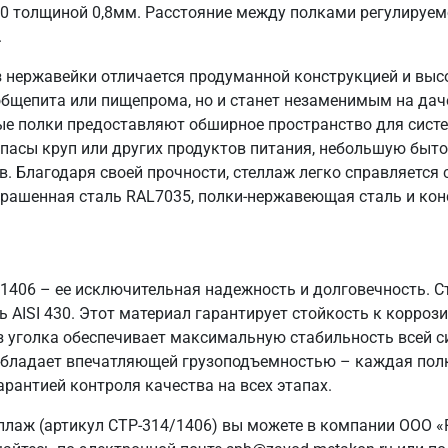
30 толщиной 0,8мм. Расстояние между полками регулируем
.
 нержавейки отличается продуманной конструкцией и выс
общепита или пищепрома, но и станет незаменимым на даче
ые полки предоставляют обширное пространство для систе
пасы круп или других продуктов питания, небольшую быто
в. Благодаря своей прочности, стеллаж легко справляется
крашенная сталь RAL7035, полки-нержавеющая сталь и кон
/1406 – ее исключительная надежность и долговечность. 
AISI 430. Этот материал гарантирует стойкость к коррози
з уголка обеспечивает максимальную стабильность всей 
ж обладает впечатляющей грузоподъемностью – каждая полк
арантией контроля качества на всех этапах.
ллаж (артикул СТР-314/1406) вы можете в компании ООО «