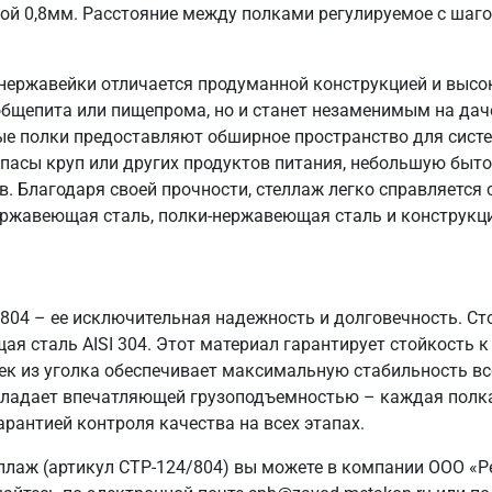
ой 0,8мм. Расстояние между полками регулируемое с шаг
нержавейки отличается продуманной конструкцией и высо
общепита или пищепрома, но и станет незаменимым на даче
ые полки предоставляют обширное пространство для систе
пасы круп или других продуктов питания, небольшую быто
в. Благодаря своей прочности, стеллаж легко справляется
ержавеющая сталь, полки-нержавеющая сталь и конструкци
/804 – ее исключительная надежность и долговечность. С
ая сталь AISI 304. Этот материал гарантирует стойкость к
ек из уголка обеспечивает максимальную стабильность вс
 обладает впечатляющей грузоподъемностью – каждая полка
арантией контроля качества на всех этапах.
ллаж (артикул СТР-124/804) вы можете в компании ООО «Р