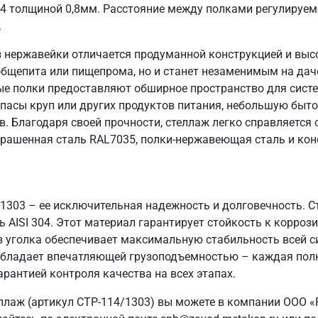
04 толщиной 0,8мм. Расстояние между полками регулируем
.
 нержавейки отличается продуманной конструкцией и выс
общепита или пищепрома, но и станет незаменимым на даче
ые полки предоставляют обширное пространство для систе
пасы круп или других продуктов питания, небольшую быто
в. Благодаря своей прочности, стеллаж легко справляется
крашенная сталь RAL7035, полки-нержавеющая сталь и кон
/1303 – ее исключительная надежность и долговечность. 
AISI 304. Этот материал гарантирует стойкость к коррози
з уголка обеспечивает максимальную стабильность всей 
ж обладает впечатляющей грузоподъемностью – каждая полк
арантией контроля качества на всех этапах.
ллаж (артикул СТР-114/1303) вы можете в компании ООО «