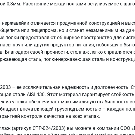
ой 0,8мм. Расстояние между полками регулируемое с шаг
 нержавейки отличается продуманной конструкцией и выс
общепита или пищепрома, но и станет незаменимым на даче
ые полки предоставляют обширное пространство для систе
пасы круп или других продуктов питания, небольшую быто
в. Благодаря своей прочности, стеллаж легко справляется
ержавеющая сталь, полки-нержавеющая сталь и конструкци
/2003 – ее исключительная надежность и долговечность. 
ющая сталь AISI 430. Этот материал гарантирует стойкость
ек из уголка обеспечивает максимальную стабильность вс
ж обладает впечатляющей грузоподъемностью – каждая полк
арантией контроля качества на всех этапах.
ллаж (артикул СТР-024/2003) вы можете в компании ООО «