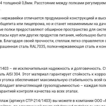
04 толщиной 0,8мм. Расстояние между полками регулируем
.
 нержавейки отличается продуманной конструкцией и выс
общепита или пищепрома, но и станет незаменимым на даче
ые полки предоставляют обширное пространство для систе
пасы круп или других продуктов питания, небольшую быто
в. Благодаря своей прочности, стеллаж легко справляется
крашенная сталь RAL7035, полки-нержавеющая сталь и кон
/1403 – ее исключительная надежность и долговечность. 
ь AISI 304. Этот материал гарантирует стойкость к корро
з уголка обеспечивает максимальную стабильность всей 
ж обладает впечатляющей грузоподъемностью – каждая полк
арантией контроля качества на всех этапах.
ллаж (артикул СТР-214/1403) вы можете в компании ООО «