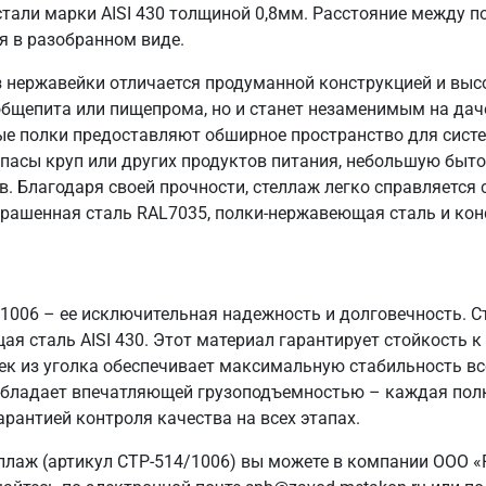
али марки AISI 430 толщиной 0,8мм. Расстояние между п
я в разобранном виде.
 нержавейки отличается продуманной конструкцией и выс
общепита или пищепрома, но и станет незаменимым на даче
ые полки предоставляют обширное пространство для систе
пасы круп или других продуктов питания, небольшую быто
в. Благодаря своей прочности, стеллаж легко справляется
крашенная сталь RAL7035, полки-нержавеющая сталь и кон
/1006 – ее исключительная надежность и долговечность. 
я сталь AISI 430. Этот материал гарантирует стойкость к 
ек из уголка обеспечивает максимальную стабильность вс
ж обладает впечатляющей грузоподъемностью – каждая полк
арантией контроля качества на всех этапах.
ллаж (артикул СТР-514/1006) вы можете в компании ООО «