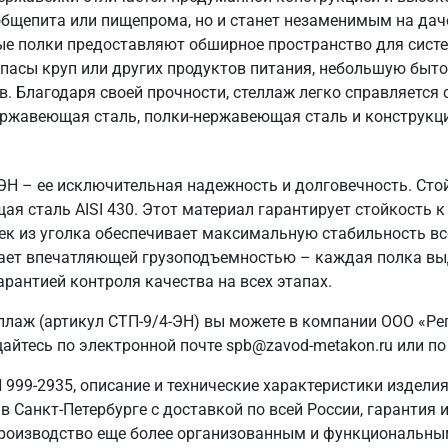
общепита или пищепрома, но и станет незаменимым на даче
ые полки предоставляют обширное пространство для систе
пасы круп или других продуктов питания, небольшую быто
в. Благодаря своей прочности, стеллаж легко справляется
ержавеющая сталь, полки-нержавеющая сталь и конструкция
-ЭН – ее исключительная надежность и долговечность. Ст
ая сталь AISI 430. Этот материал гарантирует стойкость к
ек из уголка обеспечивает максимальную стабильность вс
адает впечатляющей грузоподъемностью – каждая полка вы
арантией контроля качества на всех этапах.
ллаж (артикул СТП-9/4-ЭН) вы можете в компании ООО «Ре
айтесь по электронной почте spb@zavod-metakon.ru или по
999-2935, описание и технические характеристики изделия
в Санкт‑Петербурге с доставкой по всей России, гарантия 
роизводство еще более организованным и функциональны