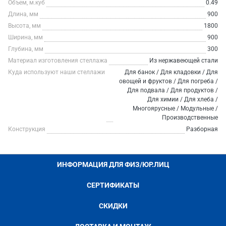
Объем, м.куб
0.49
Длина, мм
900
Высота, мм
1800
Ширина, мм
900
Глубина, мм
300
Материал изготовления стеллажа
Из нержавеющей стали
Куда используют наши стеллажи
Для банок / Для кладовки / Для
овощей и фруктов / Для погреба /
Для подвала / Для продуктов /
Для химии / Для хлеба /
Многоярусные / Модульные /
Производственные
Конструкция
Разборная
ИНФОРМАЦИЯ ДЛЯ ФИЗ/ЮР.ЛИЦ
СЕРТИФИКАТЫ
СКИДКИ