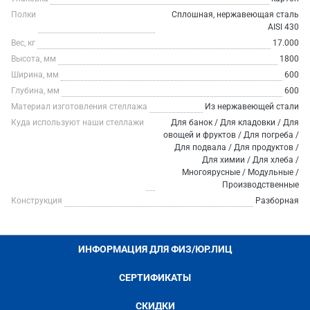
Полки
Сплошная, нержавеющая сталь
AISI 430
Вес, кг
17.000
Высота, мм
1800
Ширина, мм
600
Глубина, мм
600
Материал изготовления стеллажа
Из нержавеющей стали
Куда используют наши стеллажи
Для банок / Для кладовки / Для
овощей и фруктов / Для погреба /
Для подвала / Для продуктов /
Для химии / Для хлеба /
Многоярусные / Модульные /
Производственные
Конструкция
Разборная
ИНФОРМАЦИЯ ДЛЯ ФИЗ/ЮР.ЛИЦ
СЕРТИФИКАТЫ
СКИДКИ