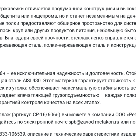
ержавейки отличается продуманной конструкцией и высок
общепита или пищепрома, но и станет незаменимым на даче
ые полки предоставляют обширное пространство для систе
пасы круп или других продуктов питания, небольшую быто
в. Благодаря своей прочности, стеллаж легко справляется
ержавеющая сталь, полки-нержавеющая сталь и конструкци
06н – ее исключительная надежность и долговечность. Ст
ая сталь AISI 430. Этот материал гарантирует стойкость к
ек из уголка обеспечивает максимальную стабильность вс
 обладает впечатляющей грузоподъемностью – каждая полка
арантией контроля качества на всех этапах.
ллаж (артикул СР-16/606н) вы можете в компании ООО «Ре
айтесь по электронной почте spb@zavod-metakon.ru или по
333-106539, описание и технические характеристики издел