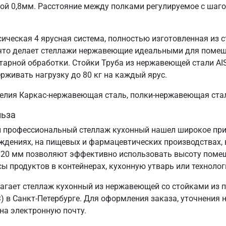
ой 0,8мм. Расстояние между полками регулируемое с шаг
сическая 4 ярусная система, полностью изготовленная из 
, что делает стеллажи нержавеющие идеальными для поме
тарной обработки. Стойки Труба из нержавеющей стали AI
ерживать нагрузку до 80 кг на каждый ярус.
зделия Каркас-нержавеющая сталь, полки-нержавеющая ста
льза
 профессиональный стеллаж кухонный нашел широкое прим
еждениях, на пищевых и фармацевтических производствах, 
820 мм позволяют эффективно использовать высоту поме
сы продуктов в контейнерах, кухонную утварь или технолог
агает стеллаж кухонный из нержавеющей со стойками из 
 в Санкт‑Петербурге. Для оформления заказа, уточнения 
 на электронную почту.