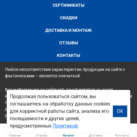
СЕРТИФИКАТЫ
СКИДКИ
ДОСТАВКА И МОНТАЖ
ОТЗЫВЫ
КОНТАКТЫ
Любое несоответствие характеристик продукции на сайте с
фактическими – является опечаткой.
Вся информация на сайте spb.zavod-metakon.ru носит
исключительно ознакомительный и справочный характер и ни
Продолжая пользоваться сайтом, вы
при каких условиях не является публичной офертой. Всю
соглашаетесь на обработку данных cookies
дополнительную информацию можно узнать по телефонам
для корректной работы сайта, анализа его
ОК
указанным на сайте.
посещаемости и других целей,
предусмотренных
Политикой
.
Главная
Отзывы
Каталог
Доставка
Контакты