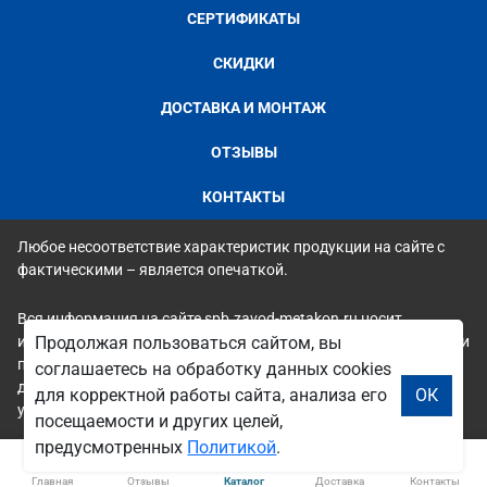
СЕРТИФИКАТЫ
СКИДКИ
ДОСТАВКА И МОНТАЖ
ОТЗЫВЫ
КОНТАКТЫ
Любое несоответствие характеристик продукции на сайте с
фактическими – является опечаткой.
Вся информация на сайте spb.zavod-metakon.ru носит
исключительно ознакомительный и справочный характер и ни
Продолжая пользоваться сайтом, вы
при каких условиях не является публичной офертой. Всю
соглашаетесь на обработку данных cookies
дополнительную информацию можно узнать по телефонам
для корректной работы сайта, анализа его
ОК
указанным на сайте.
посещаемости и других целей,
предусмотренных
Политикой
.
Главная
Отзывы
Каталог
Доставка
Контакты