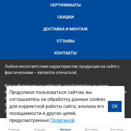
СЕРТИФИКАТЫ
СКИДКИ
ДОСТАВКА И МОНТАЖ
ОТЗЫВЫ
КОНТАКТЫ
Любое несоответствие характеристик продукции на сайте с
фактическими – является опечаткой.
Вся информация на сайте spb.zavod-metakon.ru носит
исключительно ознакомительный и справочный характер и ни
Продолжая пользоваться сайтом, вы
при каких условиях не является публичной офертой. Всю
соглашаетесь на обработку данных cookies
дополнительную информацию можно узнать по телефонам
для корректной работы сайта, анализа его
ОК
указанным на сайте.
посещаемости и других целей,
предусмотренных
Политикой
.
Главная
Отзывы
Каталог
Доставка
Контакты