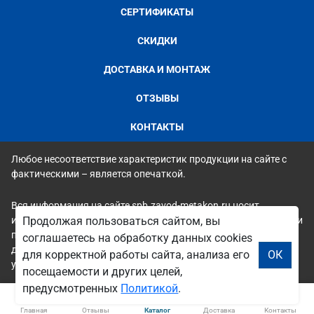
СЕРТИФИКАТЫ
СКИДКИ
ДОСТАВКА И МОНТАЖ
ОТЗЫВЫ
КОНТАКТЫ
Любое несоответствие характеристик продукции на сайте с
фактическими – является опечаткой.
Вся информация на сайте spb.zavod-metakon.ru носит
исключительно ознакомительный и справочный характер и ни
Продолжая пользоваться сайтом, вы
при каких условиях не является публичной офертой. Всю
соглашаетесь на обработку данных cookies
дополнительную информацию можно узнать по телефонам
для корректной работы сайта, анализа его
ОК
указанным на сайте.
посещаемости и других целей,
предусмотренных
Политикой
.
Главная
Отзывы
Каталог
Доставка
Контакты