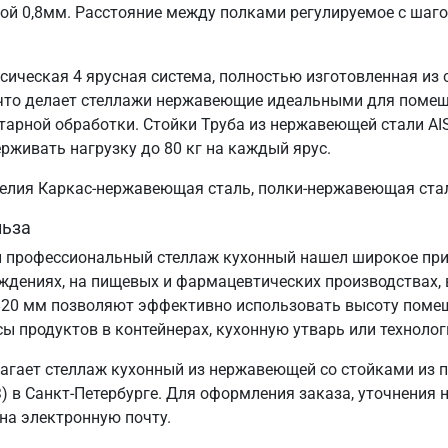
ой 0,8мм. Расстояние между полками регулируемое с шаг
сическая 4 ярусная система, полностью изготовленная из
, что делает стеллажи нержавеющие идеальными для поме
тарной обработки. Стойки Труба из нержавеющей стали AI
ерживать нагрузку до 80 кг на каждый ярус.
зделия Каркас-нержавеющая сталь, полки-нержавеющая ста
льза
 профессиональный стеллаж кухонный нашел широкое прим
еждениях, на пищевых и фармацевтических производствах, 
820 мм позволяют эффективно использовать высоту поме
сы продуктов в контейнерах, кухонную утварь или технолог
агает стеллаж кухонный из нержавеющей со стойками из 
 в Санкт‑Петербурге. Для оформления заказа, уточнения 
 на электронную почту.