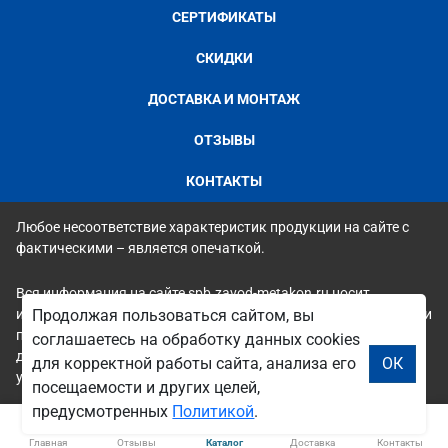
СЕРТИФИКАТЫ
СКИДКИ
ДОСТАВКА И МОНТАЖ
ОТЗЫВЫ
КОНТАКТЫ
Любое несоответствие характеристик продукции на сайте с
фактическими – является опечаткой.
Вся информация на сайте spb.zavod-metakon.ru носит
исключительно ознакомительный и справочный характер и ни
Продолжая пользоваться сайтом, вы
при каких условиях не является публичной офертой. Всю
соглашаетесь на обработку данных cookies
дополнительную информацию можно узнать по телефонам
для корректной работы сайта, анализа его
ОК
указанным на сайте.
посещаемости и других целей,
предусмотренных
Политикой
.
Главная
Отзывы
Каталог
Доставка
Контакты