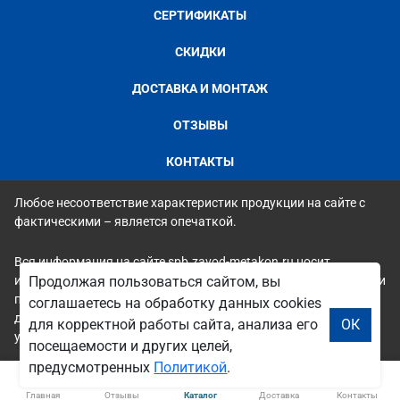
СЕРТИФИКАТЫ
СКИДКИ
ДОСТАВКА И МОНТАЖ
ОТЗЫВЫ
КОНТАКТЫ
Любое несоответствие характеристик продукции на сайте с
фактическими – является опечаткой.
Вся информация на сайте spb.zavod-metakon.ru носит
исключительно ознакомительный и справочный характер и ни
Продолжая пользоваться сайтом, вы
при каких условиях не является публичной офертой. Всю
соглашаетесь на обработку данных cookies
дополнительную информацию можно узнать по телефонам
для корректной работы сайта, анализа его
ОК
указанным на сайте.
посещаемости и других целей,
предусмотренных
Политикой
.
Главная
Отзывы
Каталог
Доставка
Контакты