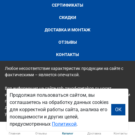
СЕРТИФИКАТЫ
СКИДКИ
ДОСТАВКА И МОНТАЖ
ОТЗЫВЫ
КОНТАКТЫ
Любое несоответствие характеристик продукции на сайте с
фактическими – является опечаткой.
Вся информация на сайте spb.zavod-metakon.ru носит
исключительно ознакомительный и справочный характер и ни
Продолжая пользоваться сайтом, вы
при каких условиях не является публичной офертой. Всю
соглашаетесь на обработку данных cookies
дополнительную информацию можно узнать по телефонам
для корректной работы сайта, анализа его
ОК
указанным на сайте.
посещаемости и других целей,
предусмотренных
Политикой
.
Главная
Отзывы
Каталог
Доставка
Контакты