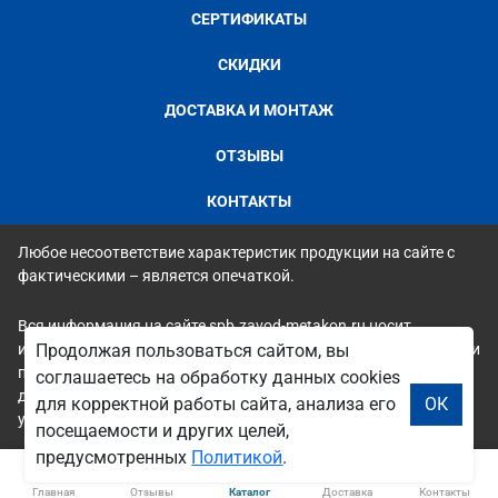
СЕРТИФИКАТЫ
СКИДКИ
ДОСТАВКА И МОНТАЖ
ОТЗЫВЫ
КОНТАКТЫ
Любое несоответствие характеристик продукции на сайте с
фактическими – является опечаткой.
Вся информация на сайте spb.zavod-metakon.ru носит
исключительно ознакомительный и справочный характер и ни
Продолжая пользоваться сайтом, вы
при каких условиях не является публичной офертой. Всю
соглашаетесь на обработку данных cookies
дополнительную информацию можно узнать по телефонам
для корректной работы сайта, анализа его
ОК
указанным на сайте.
посещаемости и других целей,
предусмотренных
Политикой
.
Главная
Отзывы
Каталог
Доставка
Контакты