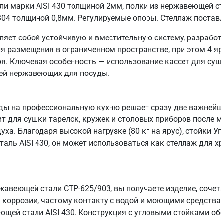
ли марки AISI 430 толщиной 2мм, полки из нержавеющей ст
304 толщиной 0,8мм. Регулируемые опоры. Стеллаж постав
ляет собой устойчивую и вместительную систему, разработ
 размещения в ограниченном пространстве, при этом 4 я
ря. Ключевая особенность — использование кассет для суш
жей нержавеющих для посуды.
ды на профессиональную кухню решает сразу две важнейш
ит для сушки тарелок, кружек и столовых приборов после 
а. Благодаря высокой нагрузке (80 кг на ярус), стойки У
аль AISI 430, он может использоваться как стеллаж для 
жавеющей стали СТР-625/903, вы получаете изделие, соче
 коррозии, частому контакту с водой и моющими средства
еющей стали AISI 430. Конструкция с угловыми стойками о