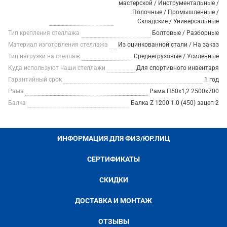
мастерской / Инструментальные /
Полочные / Промышленные /
Складские / Универсальные
Тип крепления стеллажа
Болтовые / Разборные
Материал изготовления стеллажа
Из оцинкованной стали / На заказ
Тип нагрузки на стеллаж
Среднегрузовые / Усиленные
Куда используют наши стеллажи
Для спортивного инвентаря
Гарантийный срок
1 год
Рама
Рама П50х1,2 2500х700
Балка
Балка Z 1200 1.0 (450) зацеп 2
ИНФОРМАЦИЯ ДЛЯ ФИЗ/ЮР.ЛИЦ
СЕРТИФИКАТЫ
СКИДКИ
ДОСТАВКА И МОНТАЖ
ОТЗЫВЫ