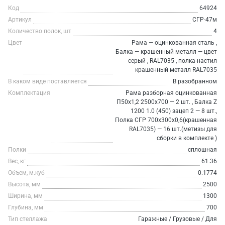
Код
64924
Артикул
СГР-47м
Количество полок, шт
4
Цвет
Рама — оцинкованная сталь ,
Балка — крашенный металл — цвет
серый , RAL7035 , полка-настил
крашенный металл RAL7035
В каком виде поставляется
В разобранном
Комплектация
Рама разборная оцинкованная
П50х1,2 2500х700 — 2 шт. , Балка Z
1200 1.0 (450) зацеп 2 — 8 шт.,
Полка СГР 700х300х0,6(крашенная
RAL7035) — 16 шт.(метизы для
сборки в комплекте )
Полки
сплошная
Вес, кг
61.36
Объем, м.куб
0.1774
Высота, мм
2500
Ширина, мм
1300
Глубина, мм
700
Тип стеллажа
Гаражные / Грузовые / Для