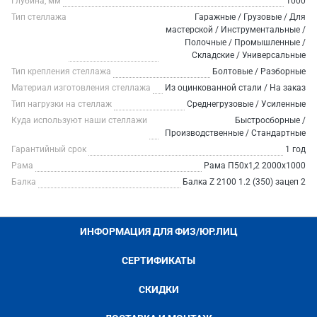
Глубина, мм
1000
Тип стеллажа
Гаражные / Грузовые / Для
мастерской / Инструментальные /
Полочные / Промышленные /
Складские / Универсальные
Тип крепления стеллажа
Болтовые / Разборные
Материал изготовления стеллажа
Из оцинкованной стали / На заказ
Тип нагрузки на стеллаж
Среднегрузовые / Усиленные
Куда используют наши стеллажи
Быстросборные /
Производственные / Стандартные
Гарантийный срок
1 год
Рама
Рама П50х1,2 2000х1000
Балка
Балка Z 2100 1.2 (350) зацеп 2
ИНФОРМАЦИЯ ДЛЯ ФИЗ/ЮР.ЛИЦ
СЕРТИФИКАТЫ
СКИДКИ