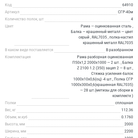
Код
64910
Артикул
СГР-40м
Количество полок, шт
4
Цвет
Рама — оцинкованная сталь ,
Балка — крашенный металл — цвет
серый , RAL7035 , полка-настил
крашенный металл RAL7035
В каком виде поставляется
В разобранном
Комплектация
Рама разборная оцинкованная
П50х1,2 2000х1000 — 2 шт. , Балка
Z 2100 1.2 (350) зацеп 2 — 8 шт.,
Стяжка усиления балок
1000х10х0,6(оц) -4 шт., Полка СГР
1000х300х0,6(крашенная RAL7035)
— 28 шт.(метизы для сборки в
комплекте )
Полки
сплошная
Вес, кг
112.36
Объем, м.куб
0.1760
Высота, мм
2000
Ширина, мм
2200