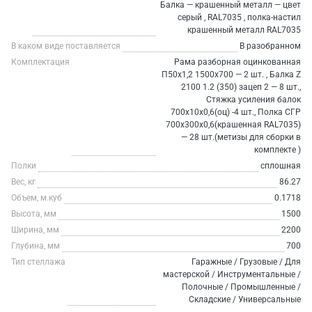
Балка — крашенный металл — цвет
серый , RAL7035 , полка-настил
крашенный металл RAL7035
В каком виде поставляется
В разобранном
Комплектация
Рама разборная оцинкованная
П50х1,2 1500х700 — 2 шт. , Балка Z
2100 1.2 (350) зацеп 2 — 8 шт.,
Стяжка усиления балок
700х10х0,6(оц) -4 шт., Полка СГР
700х300х0,6(крашенная RAL7035)
— 28 шт.(метизы для сборки в
комплекте )
Полки
сплошная
Вес, кг
86.27
Объем, м.куб
0.1718
Высота, мм
1500
Ширина, мм
2200
Глубина, мм
700
Тип стеллажа
Гаражные / Грузовые / Для
мастерской / Инструментальные /
Полочные / Промышленные /
Складские / Универсальные