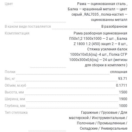
Цвет
Рама — оцинкованная сталь ,
Балка — крашенный металл — цвет
серый , RAL7035 , полка-настил —
оцинкованны металл
В каком виде поставляется
В разобранном
Комплектация
Рама разборная оцинкованная
П50х1,2 1500х1000 — 2 шт. , Балка
Z 1800 1.2 (450) зацеп 2 — 8 шт.,
Стяжка усиления балок
1000х10х0,6(оц) -4 шт., Полка СГР
1000х300х0,6(оц) — 24 шт.(метизы
для сборки в комплекте )
Полки
сплошная
Вес, кг
93.71
Объем, м.куб
0.1711
Высота, мм
1500
Ширина, мм
1900
Глубина, мм
1000
Тип стеллажа
Гаражные / Грузовые / Для
мастерской / Инструментальные /
Полочные / Промышленные /
Складские / Универсальные