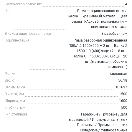
Количество полок, шт
4
Цвет
Рама — оцинкованная сталь ,
Балка — крашенный металл — цвет
серый , RAL7035 , полка-настил —
оцинкованны металл
В каком виде поставляется
В разобранном
Комплектация
Рама разборная оцинкованная
П50х1,2 1500х500 — 2 шт. , Балка Z
1500 1.0 (400) зацеп 2 — 8 шт.,
Полка СГР 500х300х0,6(оц) — 20
шт.(метизы для сборки в
комплекте )
Полки
сплошная
Вес, кг
56.18
Объем, м.куб
0.1697
Высота, мм
1500
Ширина, мм
1600
Глубина, мм
500
Тип стеллажа
Гаражные / Грузовые / Для
мастерской / Инструментальные /
Полочные / Промышленные /
Складские / Универсальные