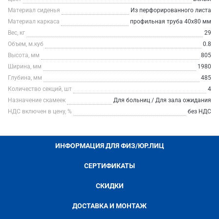
Материал сиденья
Из перфорированного листа
Материал каркаса
профильная труба 40х80 мм
Вес, кг
29
Объем, м.куб
0.8
Высота, мм
805
Ширина, мм
1980
Глубина, мм
485
Количество секций, шт
4
Назначение скамеек
Для больниц / Для зала ожидания
НДС включен в цену, %
без НДС
ИНФОРМАЦИЯ ДЛЯ ФИЗ/ЮР.ЛИЦ
СЕРТИФИКАТЫ
СКИДКИ
ДОСТАВКА И МОНТАЖ